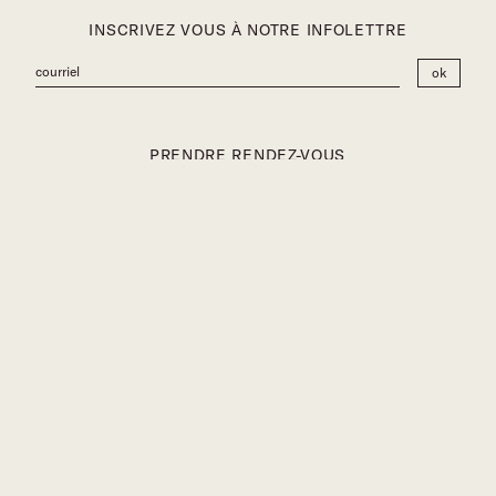
INSCRIVEZ VOUS À NOTRE INFOLETTRE
PRENDRE RENDEZ-VOUS
101-2260 Ave Aird
Mtl, Qc. Canada
facebook
instagam
info@ateliervaste.com
© 2023
13466396 CANADA INC.
All rights reserved.