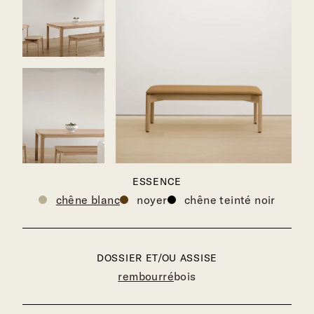
ESSENCE
chêne blanc
noyer
chêne teinté noir
DOSSIER ET/OU ASSISE
rembourré
bois