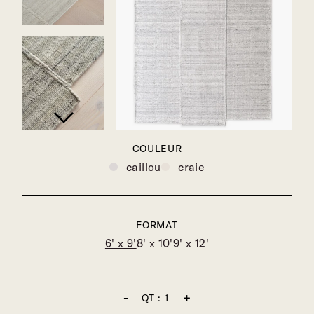
COULEUR
caillou
craie
FORMAT
6' x 9'
8' x 10'
9' x 12'
-
+
QT :
1